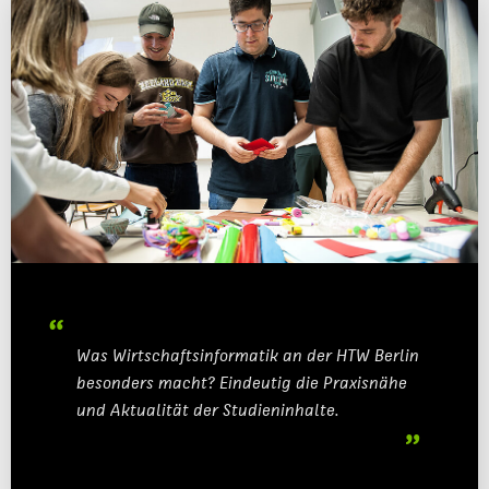
MASTER
KARRIERE
PARTNER
LABORE
THEMEN
PERSONEN
BELIEBTE SEITEN
DIGITALE DIENSTE
Was Wirtschaftsinformatik an der HTW Berlin
SERVICE
besonders macht? Eindeutig die Praxisnähe
und Aktualität der Studieninhalte.