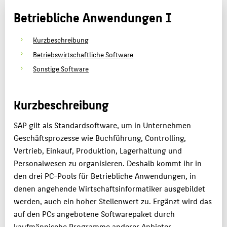
Betriebliche Anwendungen I
MASTER
KARRIERE
Kurzbeschreibung
PARTNER
Betriebswirtschaftliche Software
Sonstige Software
LABORE
THEMEN
Kurzbeschreibung
PERSONEN
SAP gilt als Standardsoftware, um in Unternehmen
BELIEBTE SEITEN
Geschäftsprozesse wie Buchführung, Controlling,
Vertrieb, Einkauf, Produktion, Lagerhaltung und
DIGITALE DIENSTE
Personalwesen zu organisieren. Deshalb kommt ihr in
SERVICE
den drei PC-Pools für Betriebliche Anwendungen, in
denen angehende Wirtschaftsinformatiker ausgebildet
werden, auch ein hoher Stellenwert zu. Ergänzt wird das
auf den PCs angebotene Softwarepaket durch
kaufmännische Programme anderer Anbieter.